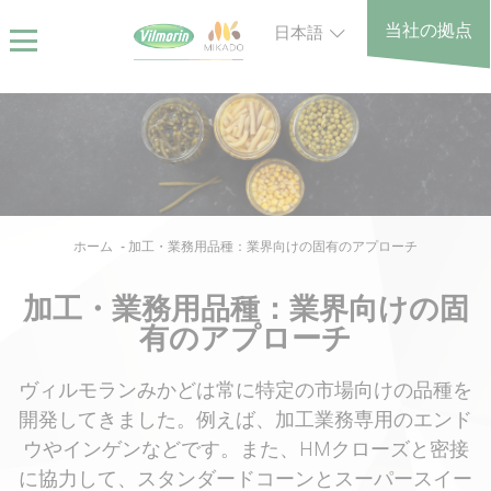
Skip
クッキー利用の管理について
当社の拠点
日本語
to
main
content
Breadcrumb
ホーム
加工・業務用品種：業界向けの固有のアプローチ
加工・業務用品種：業界向けの固
有のアプローチ
ヴィルモランみかどは常に特定の市場向けの品種を
開発してきました。例えば、加工業務専用のエンド
ウやインゲンなどです。また、HMクローズと密接
に協力して、スタンダードコーンとスーパースイー