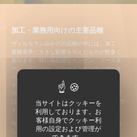
加工・業務用向けの主要品種
ヴィルモランみかどの品種の中には、加工・
業務業界に大きな影響を与えたものが数多く
あります。特に高品質なインゲン「ブースタ
ー」、デンバー、バターインゲンの「ボルサ
リーノ」、フラベルトの「フラジオレッ
ト」、エンドウの「フィレンツァ」や「エク
スタシア」などが挙げられ、これらの分野で
は100種を超える品種の中でも代表的な存在で
当サイトはクッキーを
す。
利用しております。お
客様自身でクッキー利
毎年、当社の研究開発チームは生産者と協力
用の設定および管理が
して、さらに多くの新品種を提供していま