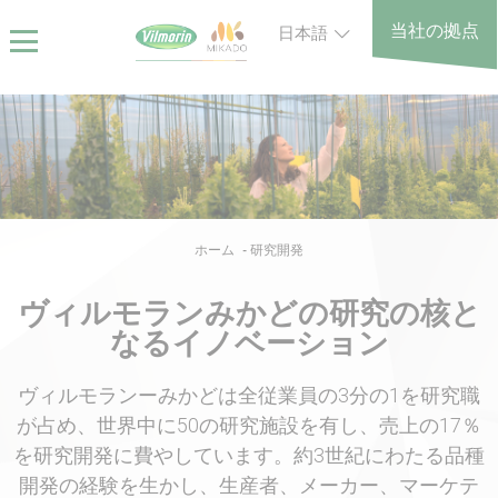
Skip
クッキー利用の管理について
当社の拠点
日本語
to
main
content
Breadcrumb
ホーム
研究開発
ヴィルモランみかどの研究の核と
なるイノベーション
ヴィルモランーみかどは全従業員の3分の1を研究職
が占め、世界中に50の研究施設を有し、売上の17％
を研究開発に費やしています。約3世紀にわたる品種
開発の経験を生かし、生産者、メーカー、マーケテ