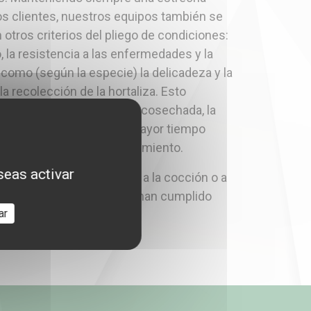
los clientes, nuestros equipos también se
otros criterios del pliego de condiciones:
, la resistencia a las enfermedades y la
í como (según la especie) la delicadeza y la
 la recolección de la hortaliza. Esto
 cuando está lista para ser cosechada, la
e permanecer estable el mayor tiempo
mostrar signos de envejecimiento.
seas activar
 el producto responde bien a la cocción o a
n, esto demuestra que se han cumplido
ar
ormas.