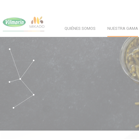
Skip
Panel de gestión de cookies
to
main
QUIÉNES SOMOS
NUESTRA GAMA
content