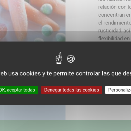
relación con 
concentran en 
el rendimiento
rusticidad, as
flexibilidad en
significa que,
hortaliza deb
posible y no 
web usa cookies y te permite controlar las que de
Por último, si
la congelació
OK, aceptar todas
Denegar todas las cookies
Personaliz
numerosas n