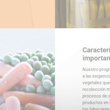
Caracterí
importa
Nuestro prog
a las exigenci
vegetales que 
recolección m
procesos de s
productos en l
los fabricant