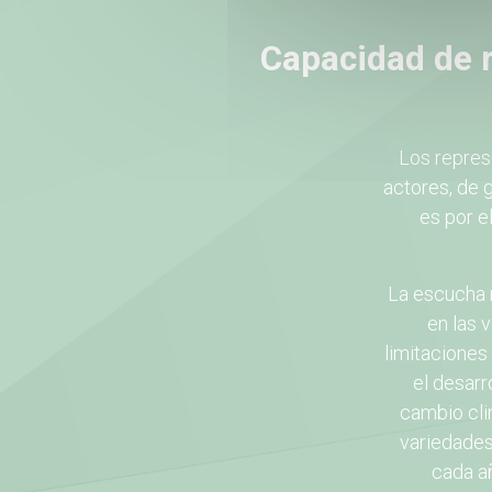
Capacidad de r
Los represe
actores, de 
es por e
La escucha 
en las 
limitaciones
el desarr
cambio cli
variedades
cada a