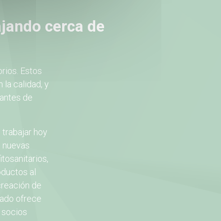
ajando cerca de
orios. Estos
la calidad, y
 antes de
trabajar hoy
n nuevas
tosanitarios,
oductos al
creación de
kado ofrece
 socios