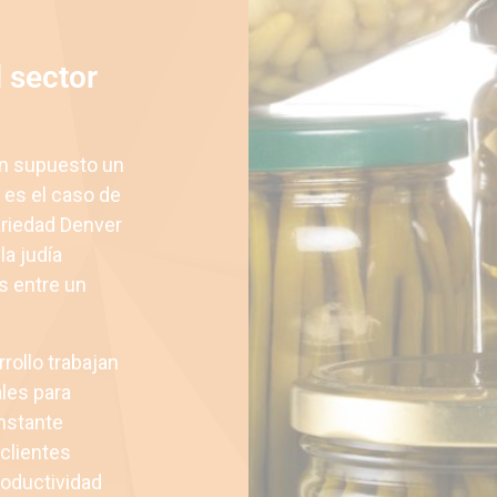
l sector
an supuesto un
 es el caso de
variedad Denver
la judía
es entre un
rollo trabajan
ales para
nstante
clientes
roductividad