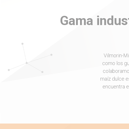
Breadcrumb
Gama indust
Vilmorin-M
como los gui
colaboramo
maíz dulce e
encuentra e