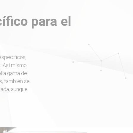
fico para el
specíficos,
s. Así mismo,
lia gama de
s, también se
lada, aunque