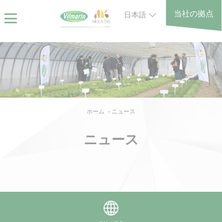
Skip
クッキー利用の管理について
当社の拠点
日本語
to
main
content
Breadcrumb
ホーム
ニュース
ニュース