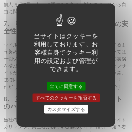
個人情報の取り扱いに関する全条項は以下のページから自
由に閲覧できます：
個人情報の管理について
7. 当社ウェブサイトが公開する情報の安
全性について
当サイトはクッキーを
利用しております。お
ヴィルモランみかどは常に誠実な姿勢で情報を公開するよ
う努めますが、情報の完全性、正確性、即時性については
客様自身でクッキー利
一切保証しません。かかる義務はウェブサイト公開の義務
用の設定および管理が
を構成するものではありません。また利用者は、ウェブサ
できます。
イトが第三者に提供する一部情報や文書のソースは通常、
ほぼ同一であるのを十分に承知した上で認識しています。
全てに同意する
ただし、こうした情報は目安として提供されるものです。
すべてのクッキーを拒否する
8. 第３者のコンテンツとウェブサイト
のハイパーテキストリンクについて
カスタマイズする
当社のウェブサイトは第三者が所有する他のウェブサイト
のリンクや、第三者が所有する他のサイト（以下「第３者