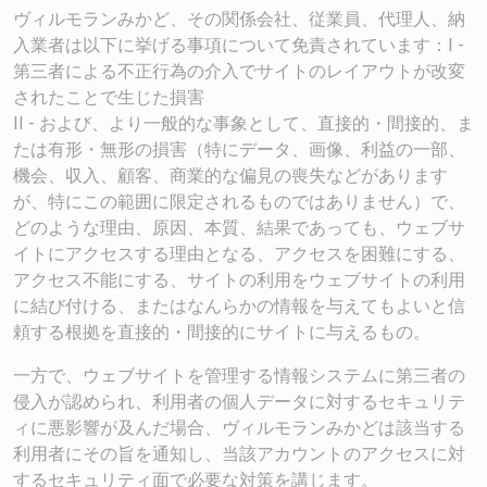
ヴィルモランみかど、その関係会社、従業員、代理人、納
入業者は以下に挙げる事項について免責されています：I -
第三者による不正行為の介入でサイトのレイアウトが改変
されたことで生じた損害
II - および、より一般的な事象として、直接的・間接的、ま
たは有形・無形の損害（特にデータ、画像、利益の一部、
機会、収入、顧客、商業的な偏見の喪失などがあります
が、特にこの範囲に限定されるものではありません）で、
どのような理由、原因、本質、結果であっても、ウェブサ
イトにアクセスする理由となる、アクセスを困難にする、
アクセス不能にする、サイトの利用をウェブサイトの利用
に結び付ける、またはなんらかの情報を与えてもよいと信
頼する根拠を直接的・間接的にサイトに与えるもの。
一方で、ウェブサイトを管理する情報システムに第三者の
侵入が認められ、利用者の個人データに対するセキュリテ
ィに悪影響が及んだ場合、ヴィルモランみかどは該当する
利用者にその旨を通知し、当該アカウントのアクセスに対
するセキュリティ面で必要な対策を講じます。