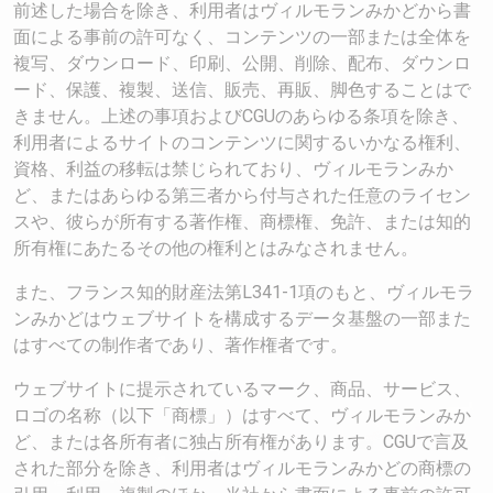
前述した場合を除き、利用者はヴィルモランみかどから書
面による事前の許可なく、コンテンツの一部または全体を
複写、ダウンロード、印刷、公開、削除、配布、ダウンロ
ード、保護、複製、送信、販売、再販、脚色することはで
きません。上述の事項およびCGUのあらゆる条項を除き、
利用者によるサイトのコンテンツに関するいかなる権利、
資格、利益の移転は禁じられており、ヴィルモランみか
ど、またはあらゆる第三者から付与された任意のライセン
スや、彼らが所有する著作権、商標権、免許、または知的
所有権にあたるその他の権利とはみなされません。
また、フランス知的財産法第L341-1項のもと、ヴィルモラ
ンみかどはウェブサイトを構成するデータ基盤の一部また
はすべての制作者であり、著作権者です。
ウェブサイトに提示されているマーク、商品、サービス、
ロゴの名称（以下「商標」）はすべて、ヴィルモランみか
ど、または各所有者に独占所有権があります。CGUで言及
された部分を除き、利用者はヴィルモランみかどの商標の