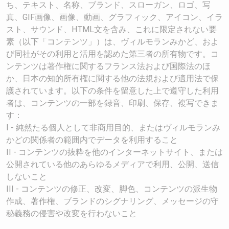
ち、テキスト、名称、ブランド、スローガン、ロゴ、写
真、GIF画像、画像、動画、グラフィック、アイコン、イラ
スト、サウンド、HTML文を含み、これに限定されない要
素（以下「コンテンツ」）は、ヴィルモランみかど、およ
び同社がその利用と活用を認めた第三者の所有物です。コ
ンテンツは著作権に関するフランス法および国際法のほ
か、日本の知的所有権に関する他の法規および適用法で保
護されています。以下の条件を留意した上で遵守した利用
者は、コンテンツの一部を録音、印刷、保存、複写できま
す：
I - 純然たる個人として非商用目的、またはヴィルモランみ
かどの関係者の範囲内でデータを利用すること
II - コンテンツの抜粋を他のインターネットサイト、または
公開されている他のあらゆるメディアで利用、公開、送信
しないこと
III - コンテンツの修正、改変、脚色、コンテンツの派生物
作成、著作権、ブランドのシグナリング、メッセージの守
秘義務の侵害や改変を行わないこと