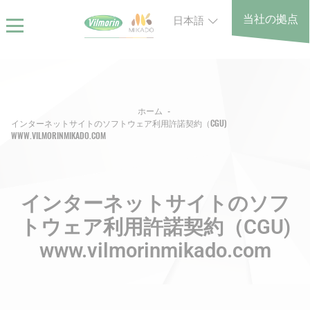
Skip
クッキー利用の管理について
当社の拠点
日本語
to
main
content
Breadcrumb
ホーム
インターネットサイトのソフトウェア利用許諾契約（CGU)
WWW.VILMORINMIKADO.COM
インターネットサイトのソフ
トウェア利用許諾契約（CGU)
www.vilmorinmikado.com