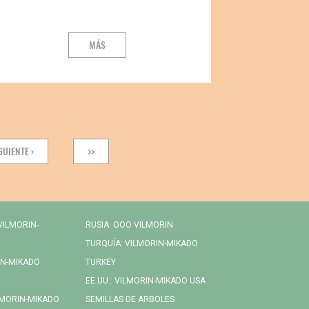
MÁS
XT
GUIENTE ›
LAST
>>
GE
PAGE
VILMORIN-
RUSIA: OOO VILMORIN
TURQUÍA: VILMORIN-MIKADO
IN-MIKADO
TURKEY
EE.UU.: VILMORIN-MIKADO USA
LMORIN-MIKADO
SEMILLAS DE ARBOLES