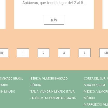
Apiáceas, que tendrá lugar del 2 al 5…
MÁS
S
IOR
PÁGINA
1
PÁGINA
2
PÁGINA
3
PÁGINA
4
NE
SI
PA
N-MIKADO BRASIL
IBÉRICA: VILMORIN-MIKADO
COREA DEL SUR: 
MIKADO
IBÉRICA
MIKADO KOREA
RIN-MIKADO
ITALIA: VILMORIN-MIKADO ITALIA
MEXICO: VILMOR
JAPÓN: VILMORIN-MIKADO JAPAN
MÉXICO
MARRUECOS: VI