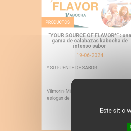
PRODUCTOS
“YOUR SOURCE OF FLAVOR*” : un
gama de calabazas kabocha de
intenso sabor
19-06-2024
* SU FUENTE DE SABOR
Vilmorin-Mikado desvela el nuev
eslogan de su gama de calabazas…
Este sitio 
MÁS