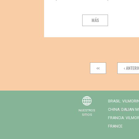
MÁS
Pagination
FIRST
<<
PREVIOU
‹ ANTER
PAGE
PAGE
BRASIL: VILMORI
CHINA: DALIAN 
NUESTROS
SITIOS
FRANCIA: VILMO
FRANCE