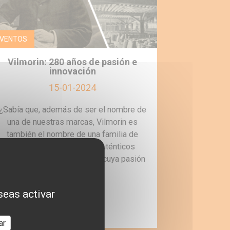
VENTOS
Vilmorin: 280 años de pasión e
innovación
15-01-2024
¿Sabía que, además de ser el nombre de
una de nuestras marcas, Vilmorin es
también el nombre de una familia de
botánicos apasionados, auténticos
pioneros del mundo vegetal cuya pasión
se ha…
seas activar
MÁS
ar