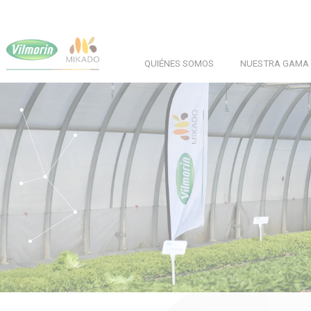
Skip
Panel de gestión de cookies
to
main
QUIÉNES SOMOS
NUESTRA GAMA
content