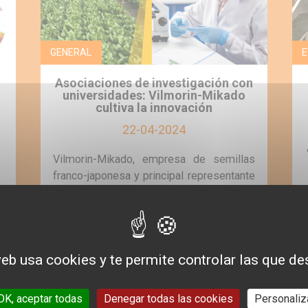
GENERAL
E
a
Asociaciones de investigación con
universidades: Vilmorin-Mikado
cultiva la innovación
22-04-2024
Vilmorin-Mikado, empresa de semillas
franco-japonesa y principal representante
en la creación de variedades, establece
asociaciones de investigación con
o
universidades de…
web usa cookies y te permite controlar las que de
MÁS
OK, aceptar todas
Denegar todas las cookies
Personaliz