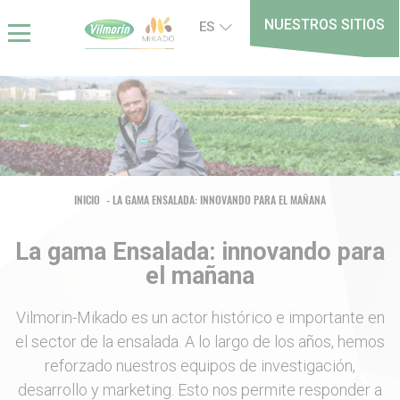
Skip
Panel de gestión de cookies
NUESTROS SITIOS
ES
to
main
content
Breadcrumb
INICIO
LA GAMA ENSALADA: INNOVANDO PARA EL MAÑANA
La gama Ensalada: innovando para
el mañana
Vilmorin-Mikado es un actor histórico e importante en
el sector de la ensalada. A lo largo de los años, hemos
reforzado nuestros equipos de investigación,
desarrollo y marketing. Esto nos permite responder a