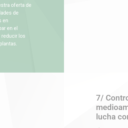
tra oferta de
dades de
s en
ar en el
 reducir los
 plantas.
7/ Contr
medioamb
lucha co