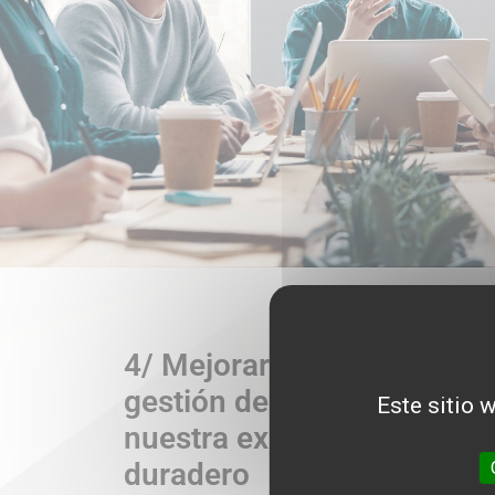
4/ Mejorar nuestro atractiv
gestión del talento para q
Este sitio 
nuestra excelencia sea un 
duradero