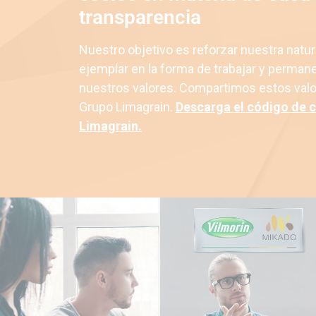
transparencia
Nuestro objetivo es reforzar nuestra natu
ejemplar en la forma de trabajar y permane
nuestros valores. Compartimos estos valo
Grupo Limagrain.
Descarga el código de 
Limagrain.