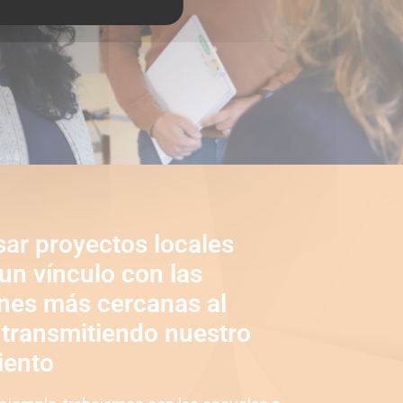
sar proyectos locales
un vínculo con las
nes más cercanas al
transmitiendo nuestro
iento