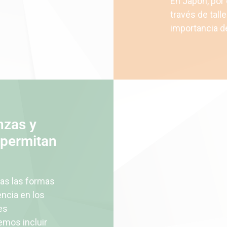
En Japón, por
través de talle
importancia de
nzas y
 permitan
das las formas
encia en los
es
emos incluir