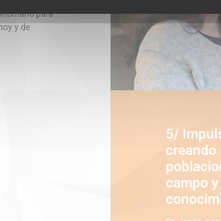
ioritario para
hoy y de
5/ Impul
creando 
poblacio
campo y 
conocim