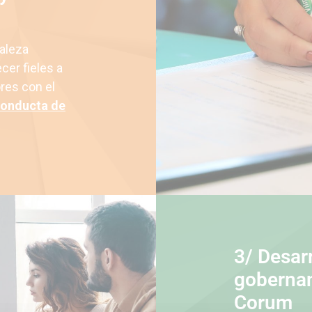
raleza
cer fieles a
res con el
conducta de
3/ Desar
gobernan
Corum