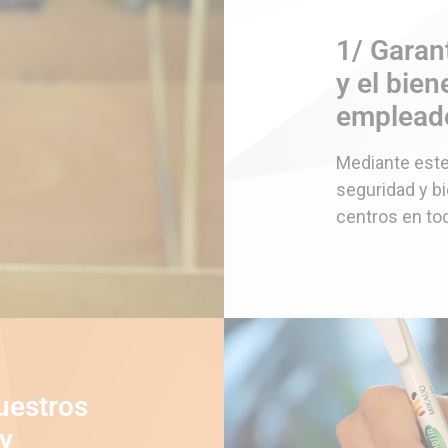
1/ Garant
y el bie
emplead
Mediante este
seguridad y b
centros en to
uestros
 y