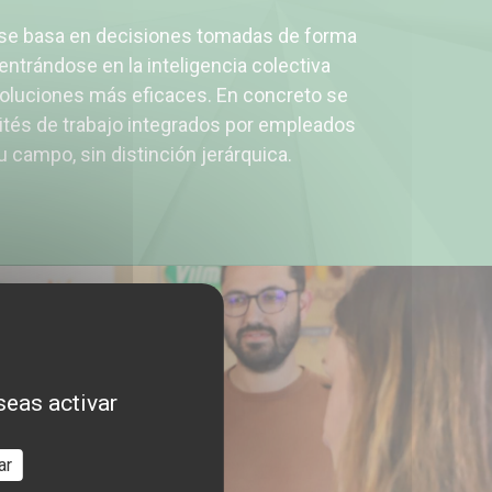
se basa en decisiones tomadas de forma
entrándose en la inteligencia colectiva
soluciones más eficaces. En concreto se
tés de trabajo integrados por empleados
 campo, sin distinción jerárquica.
seas activar
ar