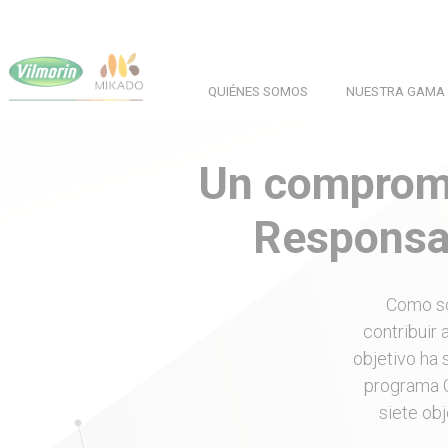
Skip
Panel de gestión de cookies
to
main
QUIÉNES SOMOS
NUESTRA GAMA
content
Breadcrumb
Un compromi
Responsab
Como so
contribuir
objetivo ha
programa C
siete obj