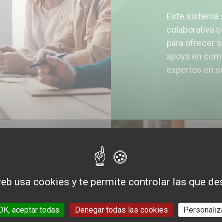
Este sistema 
colaborativa c
para ofrecer 
apoya en comi
expertos en su
o y la
ue
web usa cookies y te permite controlar las que de
logro
OK, aceptar todas
Denegar todas las cookies
Personaliz