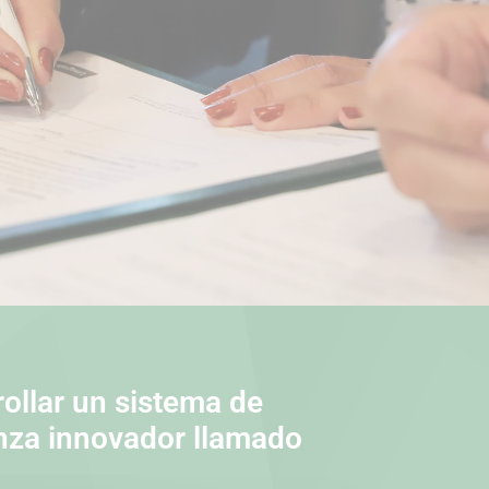
rollar un sistema de
za innovador llamado